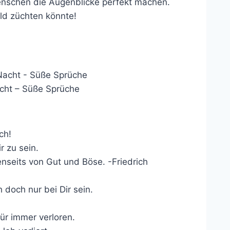
Menschen die Augenblicke perfekt machen.
eld züchten könnte!
acht – Süße Sprüche
ch!
 zu sein.
nseits von Gut und Böse. -Friedrich
h doch nur bei Dir sein.
für immer verloren.